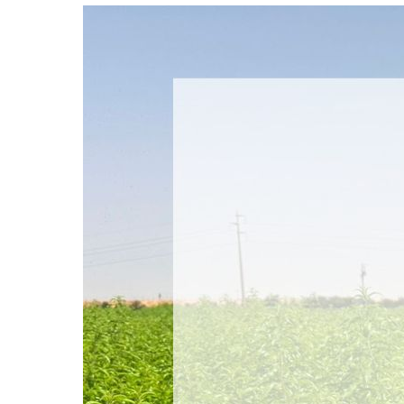
Herbinn
Morocco
Obtient
la
Certification
FSSC
22000
Version
6