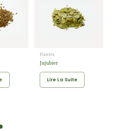
Plantes
Jujubier
te
Lire La Suite