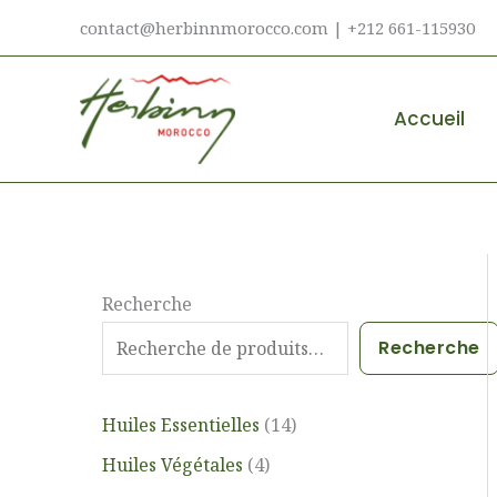
Aller
contact@herbinnmorocco.com | +212 661-115930
au
contenu
Accueil
2
4
1
Recherche
8
p
4
p
r
p
Recherche
r
o
r
o
d
o
Huiles Essentielles
14
d
u
d
Huiles Végétales
4
u
i
u