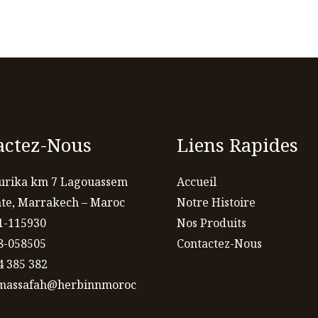
actez-Nous
Liens Rapides
urika km 7 Lagouassem
Accueil
nte, Marrakech – Maroc
Notre Histoire
1-115930
Nos Produits
8-058505
Contactez-Nous
4 385 382
lmassafah@herbinnmoroc