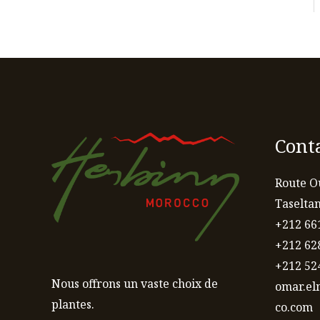
Cont
Route O
Taselta
+212 66
+212 62
+212 52
Nous offrons un vaste choix de
omar.e
plantes.
co.com